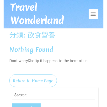
Skip
Travel
to
Ope
content
Wonderland
Men
分類:
飲食營養
Nothing Found
Dont worry&hellip it happens to the best of us.
Return
Return to Home Page
to
Home
Search
Page