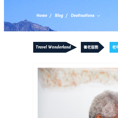
Skip
to
content
Home
Blog
Destinations
Travel Wonderland
養老服務
老