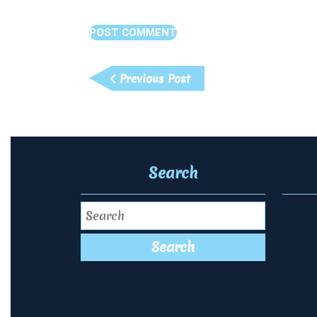
文
Previous
Previous Post
章
Post
導
覽
Search
Search