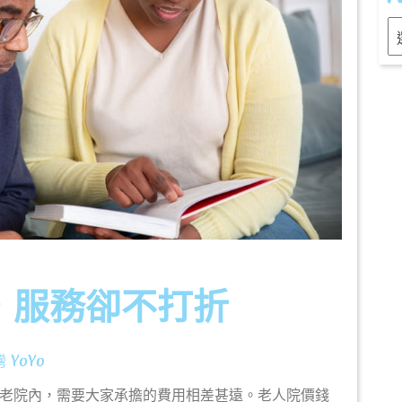
Ar
，服務卻不打折
灣
灣 YoYo
YoYo