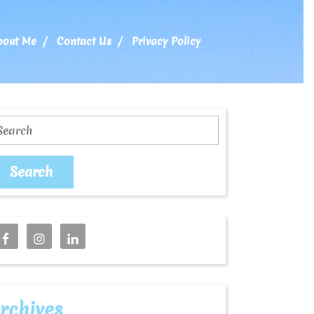
bout Me
Contact Us
Privacy Policy
earch
rchives