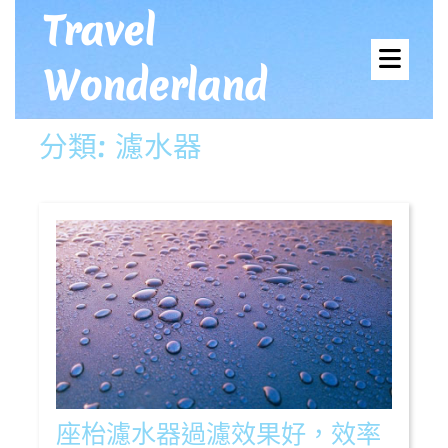
Skip
Travel
to
Ope
content
Wonderland
Men
分類:
濾水器
座枱濾水器過濾效果好，效率