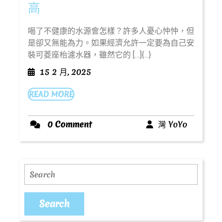
座
高
枱
喝了不健康的水源會怎樣？許多人憂心忡忡，但
濾
是卻又無能為力。如果經濟允許一定要為自己安
水
裝可菱座枱濾水器，雖然它的 […]{...}
器
15
15 2 月, 2025
過
2
濾
READ
READ MORE
月,
MORE
2025
效
果
灣
0 Comment
灣 YoYo
YoYo
好，
效
率
Search
高