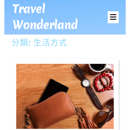
Skip
Travel
to
Ope
content
Wonderland
Men
分類:
生活方式