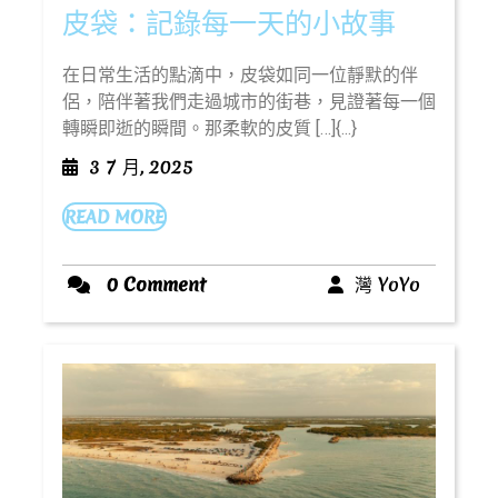
皮
皮袋：記錄每一天的小故事
袋：
在日常生活的點滴中，皮袋如同一位靜默的伴
記
侶，陪伴著我們走過城市的街巷，見證著每一個
錄
轉瞬即逝的瞬間。那柔軟的皮質 […]{...}
每
3
3 7 月, 2025
一
7
天
READ
READ MORE
月,
MORE
2025
的
小
灣
0 Comment
灣 YoYo
YoYo
故
事