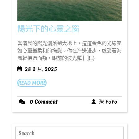
陽
陽光下的心靈之窗
光
當清晨的陽光灑落到大地上，這道金色的光線宛
下
如心靈最柔和的撫慰。你在海邊漫步，感受著海
的
風輕拂過面頰，眼前的波光粼 […]{...}
心
28
28 3 月, 2025
靈
3
之
READ
READ MORE
月,
MORE
2025
窗
灣
0 Comment
灣 YoYo
YoYo
Search