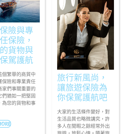
保險與專
任保險，
的貨物與
貨
保駕護航
運
這個繁華的商貿中
旅行新風尚，
保
運保險和專業責任
讓旅遊保險為
險
商家們事關重要的
旅
你保駕護航吧
它們猶如一把堅固
與
，為您的貨物和事
行
專
大家的生活條件變好，對
新
業
生活品質也略微講究，許
READ
MORE
風
責
多人在閒暇之餘經常外出
MORE
旅遊，放鬆心情。隨著旅