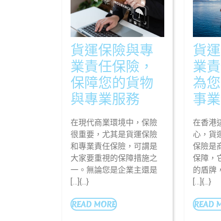
貨運保險與專
貨運
業責任保險，
業責
保障您的貨物
為您
貨
與專業服務
事業
運
在現代商業環境中，保險
在香港
保
很重要，尤其是貨運保險
心，貨
險
和專業責任保險，可謂是
保險是
大家要重視的保障措施之
與
保障，
一。無論您是企業主還是
的盾牌
專
[…]{...}
[…]{...}
業
READ
READ MORE
READ 
責
MORE