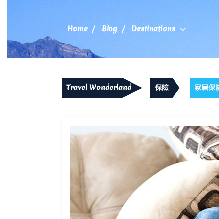
Skip
to
content
Home
Blog
Destinations
Travel Wonderland
保險
家居保險