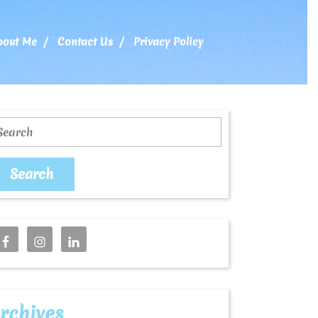
bout Me
Contact Us
Privacy Policy
earch
rchives