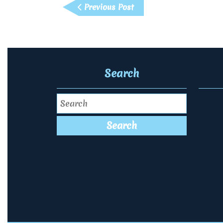
Previous
Previous Post
章
Post
導
覽
Search
Search