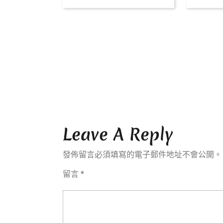
任
保
險，
保
障
您
的
貨
Leave A Reply
物
與
發佈留言必須填寫的電子郵件地址不會公開。
專
留言
*
業
服
務