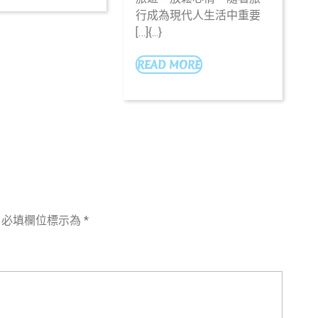
尚，
任
行成為現代人生活中重要
讓
保
[…]{...}
旅
險，
READ
READ MORE
遊
為
MORE
保
您
險
的
為
貨
你
物
保
與
駕
事
必填欄位標示為
*
護
業
航
保
吧
駕
護