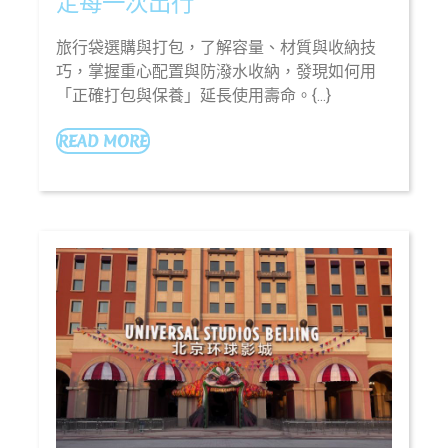
旅
定每一次出行
行
旅行袋選購與打包，了解容量、材質與收納技
袋
巧，掌握重心配置與防潑水收納，發現如何用
選
「正確打包與保養」延長使用壽命。{...}
購
與
READ
READ MORE
MORE
打
包
指
南：
輕
鬆
搞
定
每
一