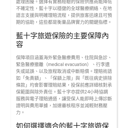
處理困擾。選擇有實務經驗的保險供應商能降低
不確定性，藍十字以穩健的全球醫療網絡、在地
語言支援與明確理賠流程，提供旅客迅速且可預
期的協助，這些都是衡量品牌實力的關鍵指標。
藍十字旅遊保險的主要保障內
容
保障項目涵蓋海外緊急醫療費用、住院與急診、
緊急醫療撤離（medical evacuation）、行李遺
失或延誤、以及旅程取消或中斷賠償。理賠術語
如「免責額」、「保額上限」與「既往病史排除
條款」均會影響理賠結果，投保前應詳細核對承
保範圍與除外責任。藍十字亦提供24小時協調
服務與電子理賠通道，讓受保人能即時上傳診斷
證明與費用單據，加速審核程序並減輕財務壓
力。
如何選擇適合的藍十字旅遊保