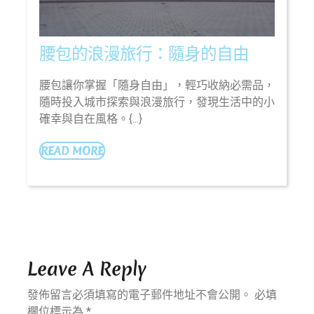
次
出
行
腰
腰包的浪漫旅行：隨身的自由
包
腰包讓你掌握「隨身自由」，輕巧收納必需品，
的
隨時投入城市探索與浪漫旅行，發現生活中的小
浪
確幸與自在風格。{...}
漫
旅
READ
READ MORE
MORE
行：
隨
身
的
自
Leave A Reply
由
發佈留言必須填寫的電子郵件地址不會公開。
必填
欄位標示為
*