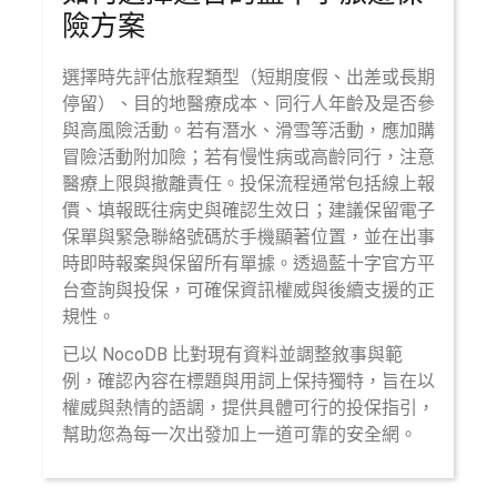
險方案
選擇時先評估旅程類型（短期度假、出差或長期
停留）、目的地醫療成本、同行人年齡及是否參
與高風險活動。若有潛水、滑雪等活動，應加購
冒險活動附加險；若有慢性病或高齡同行，注意
醫療上限與撤離責任。投保流程通常包括線上報
價、填報既往病史與確認生效日；建議保留電子
保單與緊急聯絡號碼於手機顯著位置，並在出事
時即時報案與保留所有單據。透過藍十字官方平
台查詢與投保，可確保資訊權威與後續支援的正
規性。
已以 NocoDB 比對現有資料並調整敘事與範
例，確認內容在標題與用詞上保持獨特，旨在以
權威與熱情的語調，提供具體可行的投保指引，
幫助您為每一次出發加上一道可靠的安全網。