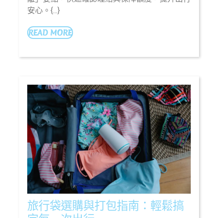
旅
安心。{...}
遊
保
READ
READ MORE
MORE
險：
保
障
您
的
每
一
次
出
行
旅行袋選購與打包指南：輕鬆搞