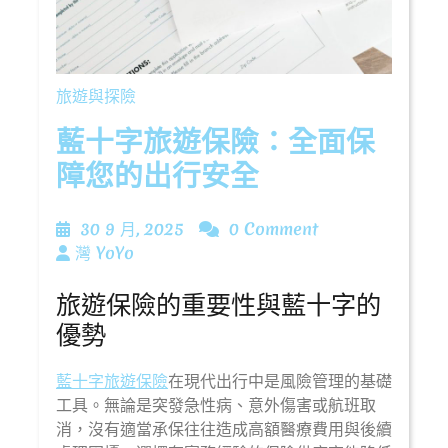
旅遊與探險
藍十字旅遊保險：全面保
障您的出行安全
30
30 9 月, 2025
0 Comment
灣
9
灣 YoYo
YoYo
月,
旅遊保險的重要性與藍十字的
2025
優勢
藍十字旅遊保險
在現代出行中是風險管理的基礎
工具。無論是突發急性病、意外傷害或航班取
消，沒有適當承保往往造成高額醫療費用與後續